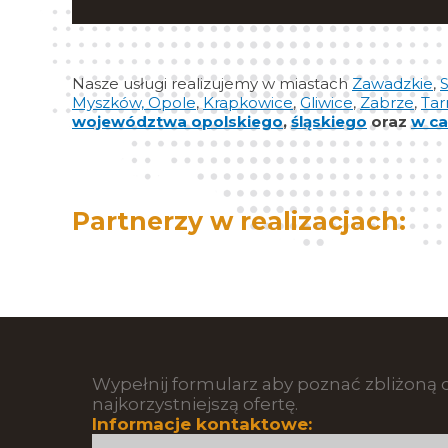
Nasze usługi realizujemy w miastach
Zawadzkie
,
S
Myszków,
Opole
,
Krapkowice
,
Gliwice
,
Zabrze
,
Tar
województwa opolskiego
,
śląskiego
oraz
w ca
Partnerzy w realizacjach:
Wypełnij formularz aby poznać zbliżoną c
najkorzystniejszą ofertę.
Informacje kontaktowe: