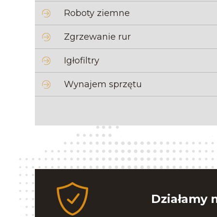
Roboty ziemne
Zgrzewanie rur
Igłofiltry
Wynajem sprzętu
Działamy n