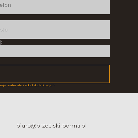
:
muje materiału i robót dodatkowych.
biuro@przeciski-borma.pl