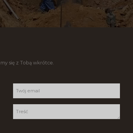
my się z Tobą wkrótce.