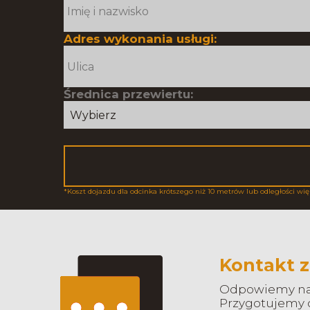
Adres wykonania usługi:
Średnica przewiertu:
*Koszt dojazdu dla odcinka krótszego niż 10 metrów lub odległości wię
Kontakt z
Odpowiemy na 
Przygotujemy o