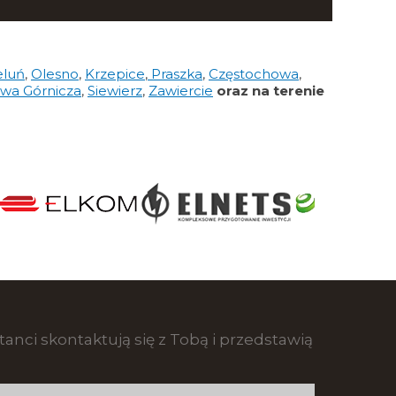
eluń
,
Olesno
,
Krzepice
,
Praszka
,
Częstochowa
,
wa Górnicza
,
Siewierz
,
Zawiercie
oraz na terenie
anci skontaktują się z Tobą i przedstawią