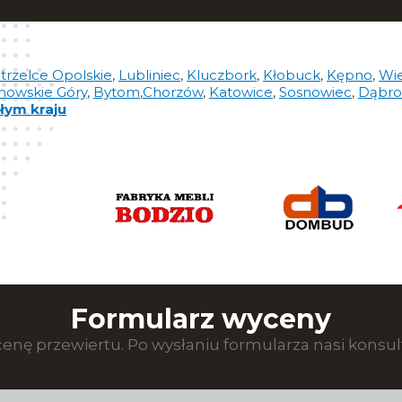
trzelce Opolskie
,
Lubliniec
,
Kluczbork
,
Kłobuck
,
Kępno
,
Wi
nowskie Góry
,
Bytom
,
Chorzów
,
Katowice
,
Sosnowiec
,
Dąbro
łym kraju
Formularz wyceny
enę przewiertu. Po wysłaniu formularza nasi konsult