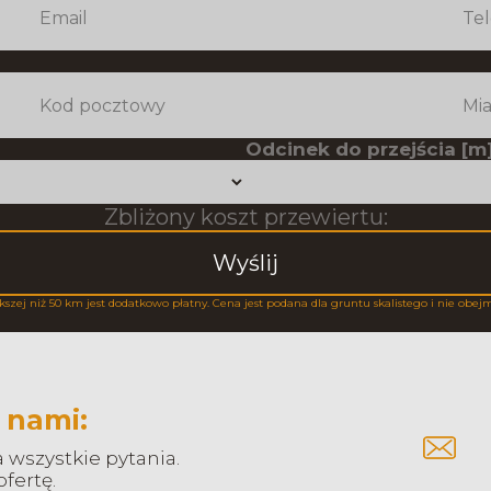
Odcinek do przejścia [m]
Zbliżony koszt przewiertu:
Wyślij
kszej niż 50 km jest dodatkowo płatny. Cena jest podana dla gruntu skalistego i nie obej
 nami:
wszystkie pytania.
fertę.