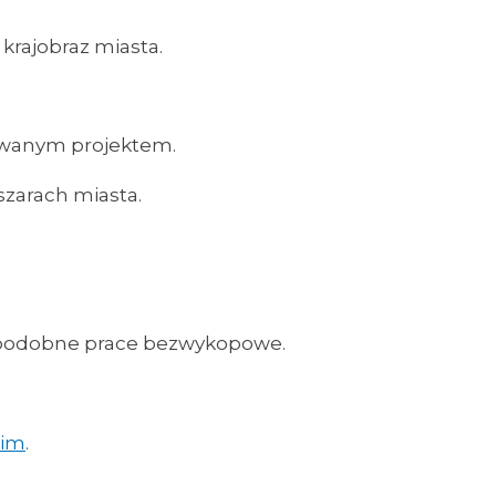
rajobraz miasta.
owanym projektem.
zarach miasta.
 podobne prace bezwykopowe.
kim
.