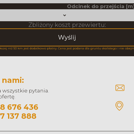
Odcinek do przejścia [m]
Zbliżony koszt przewiertu:
Wyślij
kszej niż 50 km jest dodatkowo płatny. Cena jest podana dla gruntu skalistego i nie obej
 nami:
wszystkie pytania.
fertę.
8 676 436
7 137 888