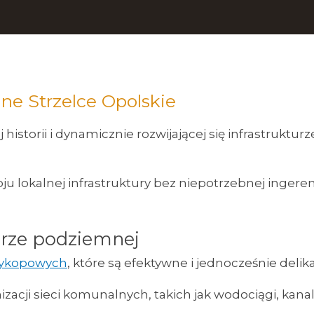
ane Strzelce Opolskie
 historii i dynamicznie rozwijającej się infrastrukt
u lokalnej infrastruktury bez niepotrzebnej ingeren
urze podziemnej
wykopowych
, które są efektywne i jednocześnie delik
acji sieci komunalnych, takich jak wodociągi, kanali