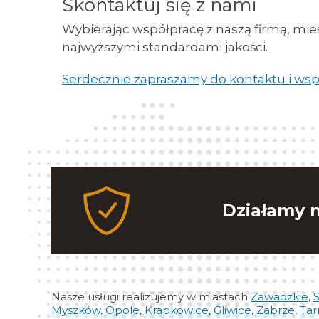
Skontaktuj się z nami
Wybierając współpracę z naszą firmą, mies
najwyższymi standardami jakości.
Serdecznie zapraszamy do kontaktu i wsp
Działamy n
Nasze usługi realizujemy w miastach
Zawadzkie
,
S
Myszków,
Opole
,
Krapkowice
,
Gliwice
,
Zabrze
,
Tar