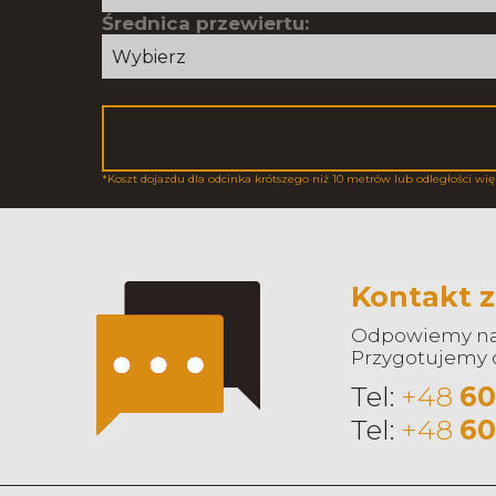
Średnica przewiertu:
*Koszt dojazdu dla odcinka krótszego niż 10 metrów lub odległości wię
Kontakt z
Odpowiemy na 
Przygotujemy o
Tel:
+48
60
Tel:
+48
60