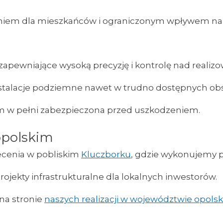
niem dla mieszkańców i ograniczonym wpływem na k
pewniające wysoką precyzję i kontrolę nad realiz
nstalacje podziemne nawet w trudno dostępnych obs
 tym w pełni zabezpieczona przed uszkodzeniem.
 opolskim
lecenia w pobliskim
Kluczborku
, gdzie wykonujemy
projekty infrastrukturalne dla lokalnych inwestorów.
 na stronie
naszych realizacji w województwie opols