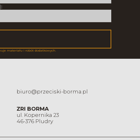
:
muje materiału i robót dodatkowych.
biuro@przeciski-borma.pl
ZRI BORMA
ul. Kopernika 23
46-376 Pludry