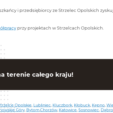
zkańcy i przedsiębiorcy ze Strzelec Opolskich zysku
ółpracy
przy projektach w Strzelcach Opolskich.
a terenie całego kraju!
trzelce Opolskie
,
Lubliniec
,
Kluczbork
,
Kłobuck
,
Kępno
,
Wi
nowskie Góry
,
Bytom
,
Chorzów
,
Katowice
,
Sosnowiec
,
Dąbro