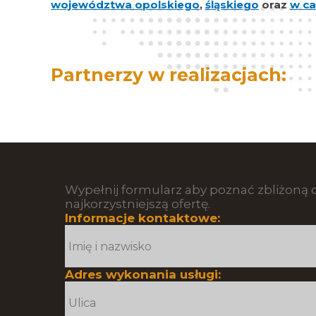
województwa opolskiego
,
śląskiego
oraz
w ca
Partnerzy w realizacjach:
Wypełnij formularz aby poznać zbliżoną c
najkorzystniejszą ofertę.
Informacje kontaktowe:
Adres wykonania usługi: