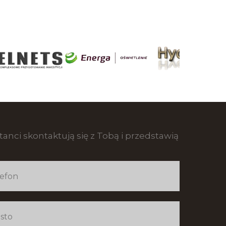
anci skontaktują się z Tobą i przedstawią