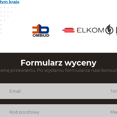
łym kraju
Formularz wyceny
enę przewiertu. Po wysłaniu formularza nasi konsult