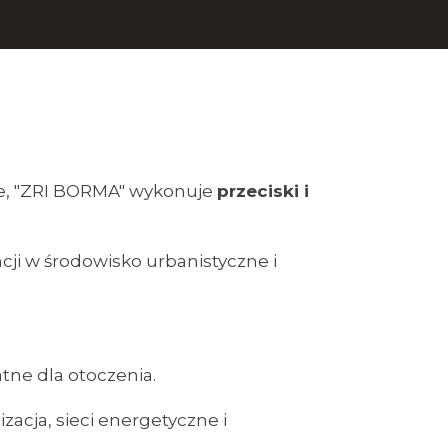
urze, "ZRI BORMA" wykonuje
przeciski i
cji w środowisko urbanistyczne i
atne dla otoczenia.
zacja, sieci energetyczne i