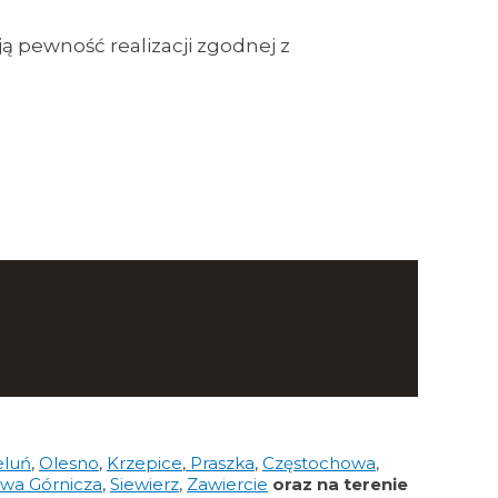
ją pewność realizacji zgodnej z
eluń
,
Olesno
,
Krzepice
,
Praszka
,
Częstochowa
,
wa Górnicza
,
Siewierz
,
Zawiercie
oraz na terenie