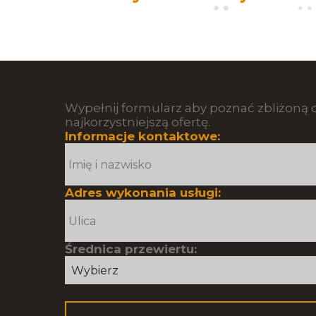
Wypełnij formularz aby poznać zbliżoną c
najkorzystniejszą ofertę.
Informacje kontaktowe:
Adres wykonania usługi:
Średnica przewiertu: