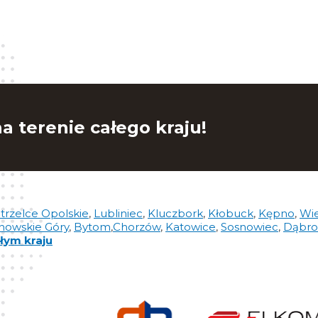
a terenie całego kraju!
trzelce Opolskie
,
Lubliniec
,
Kluczbork
,
Kłobuck
,
Kępno
,
Wi
nowskie Góry
,
Bytom
,
Chorzów
,
Katowice
,
Sosnowiec
,
Dąbro
łym kraju