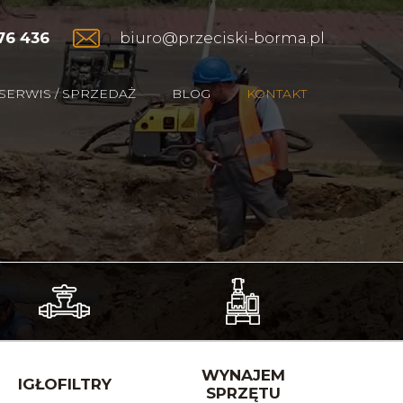
76 436
biuro@przeciski-borma.pl
SERWIS / SPRZEDAŻ
BLOG
KONTAKT
WYNAJEM
IGŁOFILTRY
SPRZĘTU