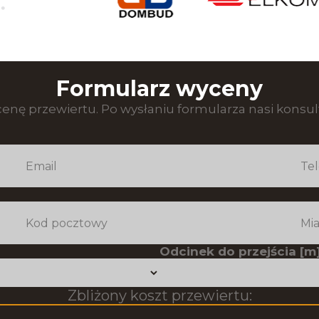
Formularz wyceny
enę przewiertu. Po wysłaniu formularza nasi konsult
Odcinek do przejścia [m]
Zbliżony koszt przewiertu: