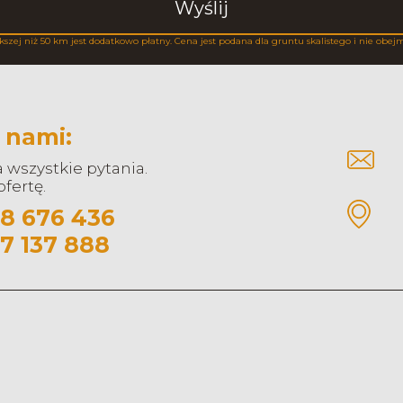
Wyślij
kszej niż 50 km jest dodatkowo płatny. Cena jest podana dla gruntu skalistego i nie obej
 nami:
wszystkie pytania.
fertę.
8 676 436
7 137 888