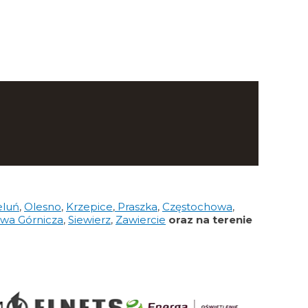
eluń
,
Olesno
,
Krzepice
,
Praszka
,
Częstochowa
,
wa Górnicza
,
Siewierz
,
Zawiercie
oraz na terenie