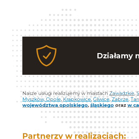
Działamy n
Nasze usługi realizujemy w miastach
Zawadzkie
,
S
Myszków,
Opole
,
Krapkowice
,
Gliwice
,
Zabrze
,
Tar
województwa opolskiego
,
śląskiego
oraz
w ca
Partnerzy w realizacjach: