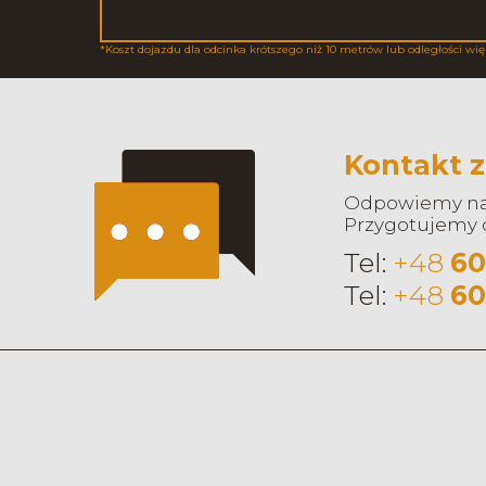
*Koszt dojazdu dla odcinka krótszego niż 10 metrów lub odległości wię
Kontakt z
Odpowiemy na 
Przygotujemy o
Tel:
+48
60
Tel:
+48
60