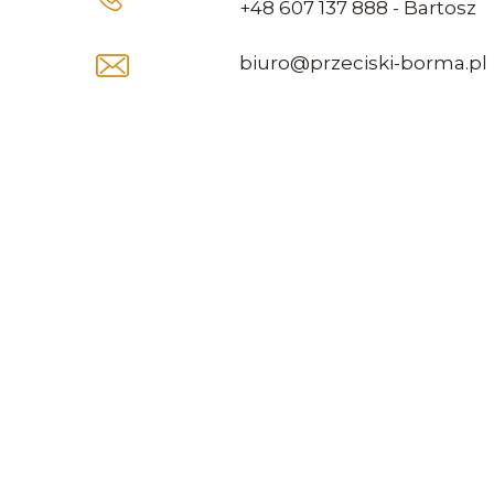
+48
607 137 888
- Bartosz
biuro@przeciski-borma.pl