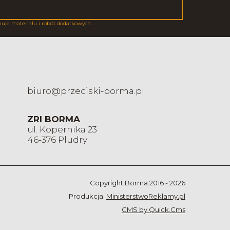
muje materiału i robót dodatkowych.
biuro@przeciski-borma.pl
ZRI BORMA
ul. Kopernika 23
46-376 Pludry
Copyright Borma 2016 - 2026
Produkcja:
MinisterstwoReklamy.pl
CMS by Quick.Cms