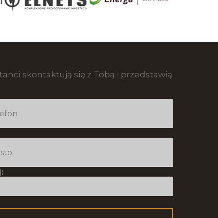
anci skontaktują się z Tobą i przedstawią
: