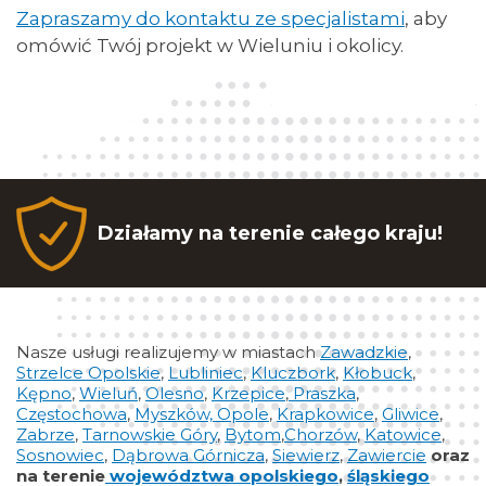
Zapraszamy do kontaktu ze specjalistami
, aby
omówić Twój projekt w Wieluniu i okolicy.
Działamy na terenie całego kraju!
Nasze usługi realizujemy w miastach
Zawadzkie
,
Strzelce Opolskie
,
Lubliniec
,
Kluczbork
,
Kłobuck
,
Kępno
,
Wieluń
,
Olesno
,
Krzepice
,
Praszka
,
Częstochowa
,
Myszków,
Opole
,
Krapkowice
,
Gliwice
,
Zabrze
,
Tarnowskie Góry
,
Bytom
,
Chorzów
,
Katowice
,
Sosnowiec
,
Dąbrowa Górnicza
,
Siewierz
,
Zawiercie
oraz
na terenie
województwa opolskiego
,
śląskiego