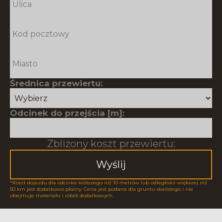
Średnica przewiertu:
Odcinek do przejścia [m]:
Zbliżony koszt przewiertu:
Wyślij
*Koszt dojazdu dla odcinka krótszego niż 10 metrów lub odległości większej niż
50 km jest dodatkowo płatny. Cena jest podana dla gruntu skalistego i nie
obejmuje materiału i robót dodatkowych.