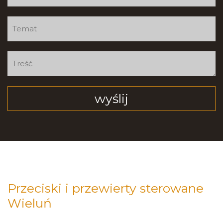
Przeciski i przewierty sterowane
Wieluń