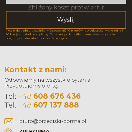
Zbliżony koszt przewiertu:
Wyślij
*Koszt dojazdu dla odcinka krótszego niż 10 metrów lub odległości większej niż
50 km jest dodatkowo płatny. Cena jest podana dla gruntu skalistego i nie
obejmuje materiału i robót dodatkowych.
Kontakt z nami:
Odpowiemy na wszystkie pytania.
Przygotujemy ofertę.
Tel:
+48
608 676 436
Tel:
+48
607 137 888
biuro@przeciski-borma.pl
ZRI BORMA