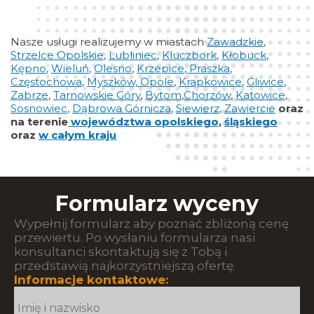
Nasze usługi realizujemy w miastach
Zawadzkie
,
Strzelce Opolskie
,
Lubliniec
,
Kluczbork
,
Kłobuck
,
Kępno
,
Wieluń
,
Olesno
,
Krzepice
,
Praszka
,
Częstochowa
,
Myszków,
Opole
,
Krapkowice
,
Gliwice
,
Zabrze
,
Tarnowskie Góry
,
Bytom
,
Chorzów
,
Katowice
,
Sosnowiec
,
Dąbrowa Górnicza
,
Siewierz
,
Zawiercie
oraz
na terenie
województwa opolskiego
,
śląskiego
oraz
w całym kraju
Formularz wyceny
Wypełnij formularz aby poznać zbliżoną cenę
przewiertu. Po wysłaniu formularza nasi
konsultanci skontaktują się z Tobą i
przedstawią najkorzystniejszą ofertę.
Informacje kontaktowe: