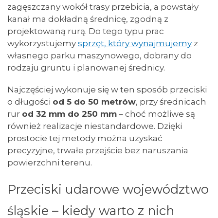
zagęszczany wokół trasy przebicia, a powstały
kanał ma dokładną średnicę, zgodną z
projektowaną rurą. Do tego typu prac
wykorzystujemy
sprzęt, który wynajmujemy
z
własnego parku maszynowego, dobrany do
rodzaju gruntu i planowanej średnicy.
Najczęściej wykonuje się w ten sposób przeciski
o długości
od 5 do 50 metrów
, przy średnicach
rur
od 32 mm do 250 mm
– choć możliwe są
również realizacje niestandardowe. Dzięki
prostocie tej metody można uzyskać
precyzyjne, trwałe przejście bez naruszania
powierzchni terenu.
Przeciski udarowe województwo
śląskie – kiedy warto z nich