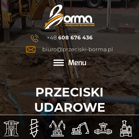
+48
608 676 436
biuro@przeciski-borma.pl
PRZECISKI
UDAROWE