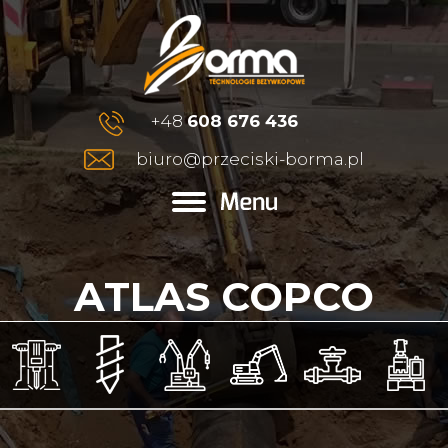
+48
608 676 436
biuro@przeciski-borma.pl
ATLAS COPCO