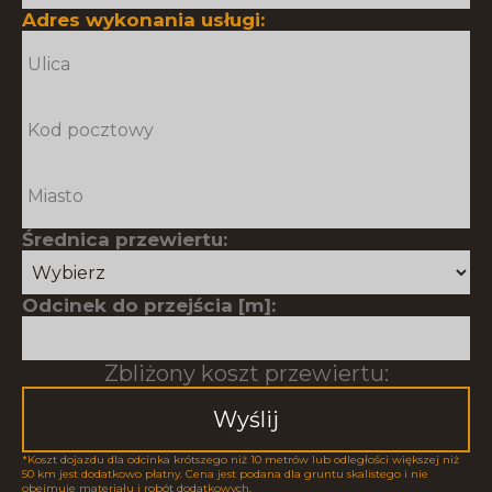
Adres wykonania usługi:
Średnica przewiertu:
Odcinek do przejścia [m]:
Zbliżony koszt przewiertu:
Wyślij
*Koszt dojazdu dla odcinka krótszego niż 10 metrów lub odległości większej niż
50 km jest dodatkowo płatny. Cena jest podana dla gruntu skalistego i nie
obejmuje materiału i robót dodatkowych.