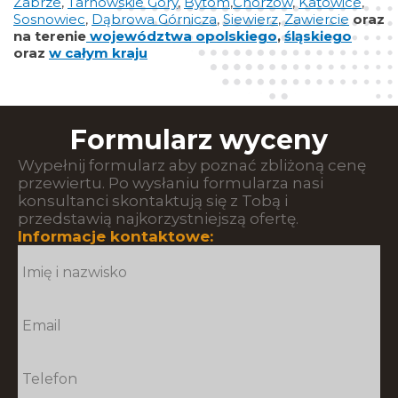
Zabrze
,
Tarnowskie Góry
,
Bytom
,
Chorzów
,
Katowice
,
Sosnowiec
,
Dąbrowa Górnicza
,
Siewierz
,
Zawiercie
oraz
na terenie
województwa opolskiego
,
śląskiego
oraz
w całym kraju
Formularz wyceny
Wypełnij formularz aby poznać zbliżoną cenę
przewiertu. Po wysłaniu formularza nasi
konsultanci skontaktują się z Tobą i
przedstawią najkorzystniejszą ofertę.
Informacje kontaktowe: