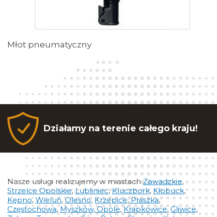
Młot pneumatyczny
Działamy na terenie całego kraju!
Nasze usługi realizujemy w miastach
Zawadzkie
,
Strzelce Opolskie
,
Lubliniec
,
Kluczbork
,
Kłobuck
,
Kępno
,
Wieluń
,
Olesno
,
Krzepice
,
Praszka
,
Częstochowa
,
Myszków,
Opole
,
Krapkowice
,
Gliwice
,